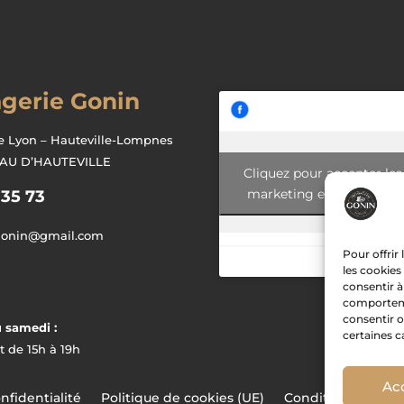
gerie Gonin
e Lyon – Hauteville-Lompnes
EAU D’HAUTEVILLE
Cliquez pour accepter les
marketing et activer ce
 35 73
gonin@gmail.com
Pour offrir
les cookies
consentir à
comportemen
consentir o
 samedi :
certaines c
t de 15h à 19h
Ac
nfidentialité
Politique de cookies (UE)
Conditions généra