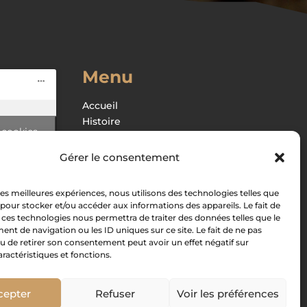
Menu
Accueil
Histoire
 cookies
Boutique
 contenu
Recettes
Gérer le consentement
Associations
Contact
 les meilleures expériences, nous utilisons des technologies telles que
 pour stocker et/ou accéder aux informations des appareils. Le fait de
Mon compte
 ces technologies nous permettra de traiter des données telles que le

t de navigation ou les ID uniques sur ce site. Le fait de ne pas
u de retirer son consentement peut avoir un effet négatif sur
aractéristiques et fonctions.
cepter
Refuser
Voir les préférences
les de vente
Procédure sanitaire