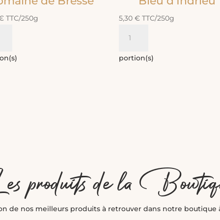
omaine de Bresse
Bleu d’Indrieu
€
TTC
/250g
5,30
€
TTC
/250g
tité
quantité
de
aine
Bleu
on(s)
portion(s)
d'Indrieu
se
es produits de la Boutiq
on de nos meilleurs produits à retrouver dans notre boutique