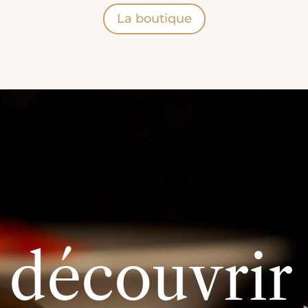
La boutique
 découvrir