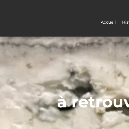
Accueil
His
à retrou