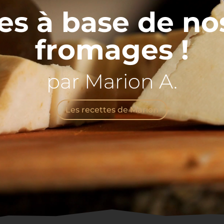
es à base de no
fromages !
par Marion A.
Les recettes de Marion