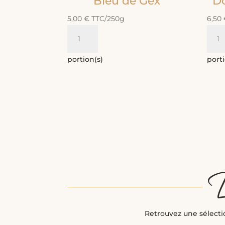
Bleu de Gex
D
5,00
€
TTC
/250g
6,50
quantité
quan
de
de
Bleu
Dom
portion(s)
porti
de
de
Gex
Bres
L
Retrouvez une sélecti