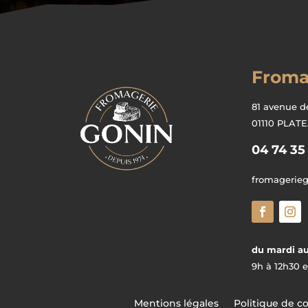
Froma
81 avenue d
01110 PLAT
04 74 35
fromagerie
du mardi au
9h à 12h30 e
Mentions légales
Politique de co