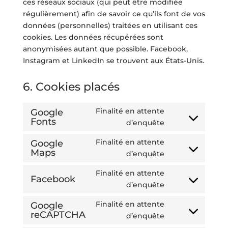
ces réseaux sociaux (qui peut être modifiée
régulièrement) afin de savoir ce qu’ils font de vos
données (personnelles) traitées en utilisant ces
cookies. Les données récupérées sont
anonymisées autant que possible. Facebook,
Instagram et LinkedIn se trouvent aux États-Unis.
6. Cookies placés
Finalité en attente
Google
Fonts
Consent
d’enquête
to
Finalité en attente
Google
service
Maps
Consent
d’enquête
google-
to
fonts
Finalité en attente
service
Facebook
Consent
d’enquête
google-
to
maps
Finalité en attente
Google
service
reCAPTCHA
Consent
d’enquête
facebook
to