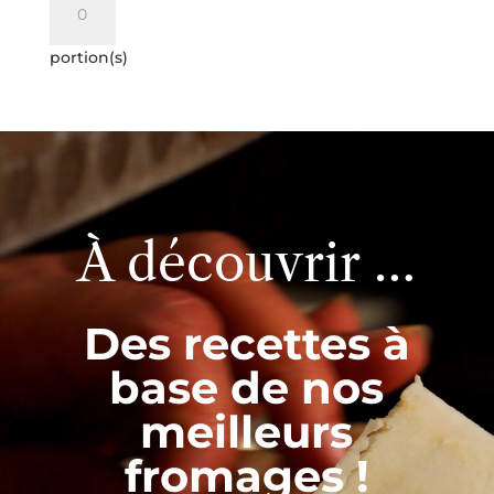
de
Tomme
portion(s)
de
chèvre
Le
Lecteur
Cayrol
vidéo
À découvrir …
Des recettes à
base de nos
meilleurs
fromages !