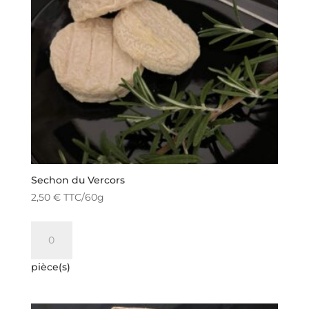
Sechon du Vercors
2,50
€
TTC
/60g
quantité
de
Sechon
pièce(s)
du
Vercors