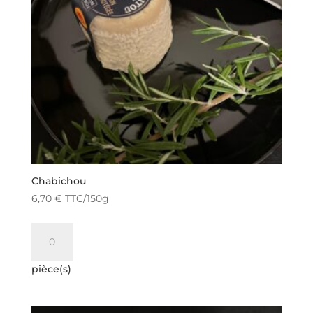
Chabichou
6,70
€
TTC
/150g
quantité
de
Chabichou
pièce(s)