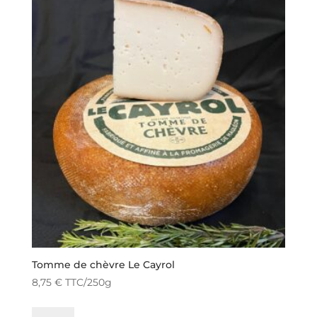
Tomme de chèvre Le Cayrol
8,75
€
TTC
/250g
quantité