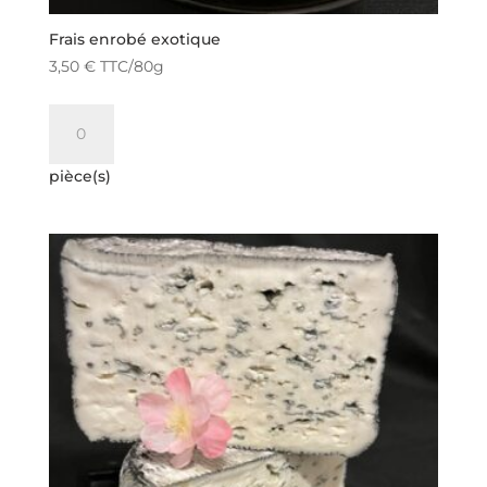
Frais enrobé exotique
3,50
€
TTC
/80g
quantité
de
Frais
pièce(s)
enrobé
exotique