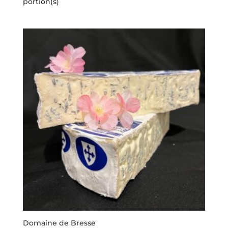
portion(s)
de
Gex
Domaine de Bresse