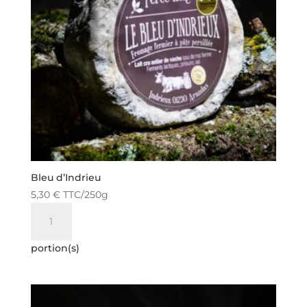
Bleu d’Indrieu
5,30
€
TTC
/250g
quantité
de
Bleu
portion(s)
d'Indrieu