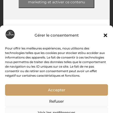
marketing et activer ce contenu
Gérer le consentement
Menu
Pour offrir les meilleures expériences, nous utilisons des
technologies telles que les cookies pour stocker et/ou accéder aux
informations des appareils. Le fait de consentir à ces technologies
Accueil
nous permettra de traiter des données telles que le comportement
de navigation ou les ID uniques sur ce site. Le fait de ne pas
Histoire
consentir ou de retirer son consentement peut avoir un effet
Boutique
négatif sur certaines caractéristiques et fonctions.
Recettes
Associations
Accepter
Contact
Refuser
Mon compte

Voir les préférences