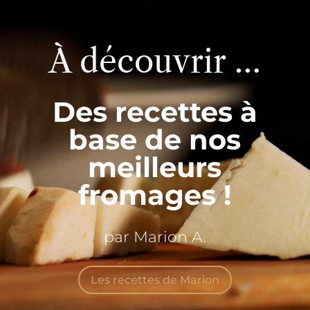
vidéo
À découvrir …
Des recettes à
base de nos
meilleurs
fromages !
par Marion A.
Les recettes de Marion