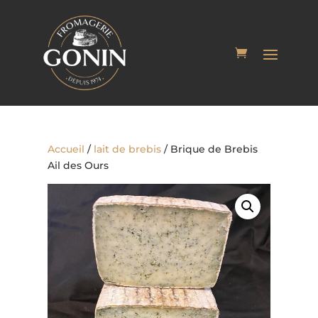
Accueil
/
lait de brebis
/ Brique de Brebis
Ail des Ours