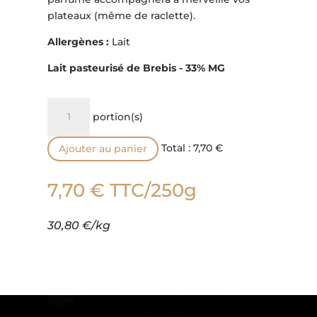
plateaux (même de raclette).
Allergènes :
Lait
Lait pasteurisé de Brebis - 33% MG
quantité
portion(s)
de
Brique
Total :
7,70 €
Ajouter au panier
de
Brebis
7,70
€
TTC
/250g
Ail
des
Ours
30,80 €/kg
Lecteur