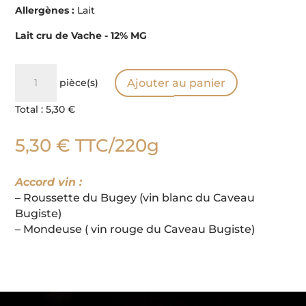
Allergènes :
Lait
Lait cru de Vache - 12% MG
quantité
pièce(s)
Ajouter au panier
de
Cancoillotte
Total :
5,30 €
5,30
€
TTC
/220g
Accord vin :
– Roussette du Bugey (vin blanc du Caveau
Bugiste)
– Mondeuse ( vin rouge du Caveau Bugiste)
Lecteur