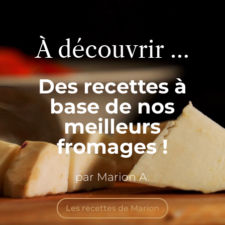
vidéo
À découvrir …
Des recettes à
base de nos
meilleurs
fromages !
par Marion A.
Les recettes de Marion