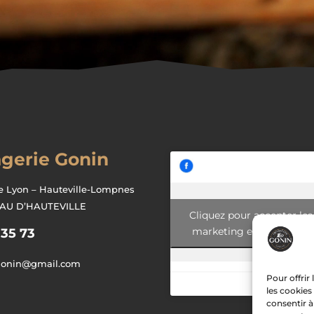
gerie Gonin
e Lyon – Hauteville-Lompnes
EAU D’HAUTEVILLE
Cliquez pour accepter les
marketing et activer ce
 35 73
gonin@gmail.com
Pour offrir
les cookies
consentir à