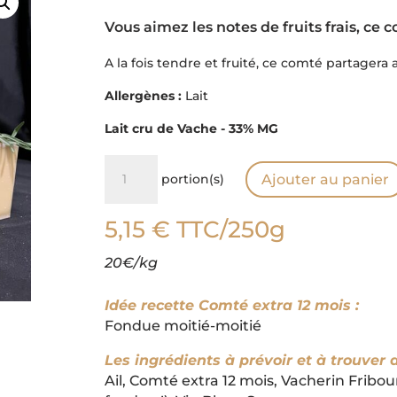
Vous aimez les notes de fruits frais, ce c
A la fois tendre et fruité, ce comté partagera 
Allergènes :
Lait
Lait cru de Vache - 33% MG
quantité
portion(s)
Ajouter au panier
de
Comté
5,15
€
TTC
/250g
12
mois
20€/kg
Idée recette Comté extra 12 mois :
Fondue moitié-moitié
Les ingrédients à prévoir et à trouver 
Ail, Comté extra 12 mois, Vacherin Fribo