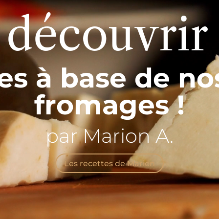
 découvrir
es à base de no
fromages !
par Marion A.
Les recettes de Marion