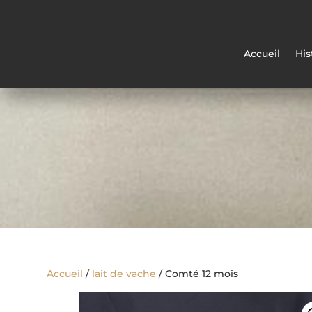
Accueil
His
Accueil
/
lait de vache
/ Comté 12 mois