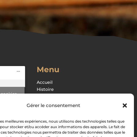
Menu
Accueil
Histoire
 cookies
Boutique
 contenu
Recettes
Gérer le consentement
Associations
Contact
 les meilleures expériences, nous utilisons des technologies telles que
 pour stocker et/ou accéder aux informations des appareils. Le fait de
Mon compte
 ces technologies nous permettra de traiter des données telles que le