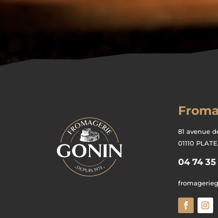
Froma
81 avenue d
01110 PLAT
04 74 35
fromagerie