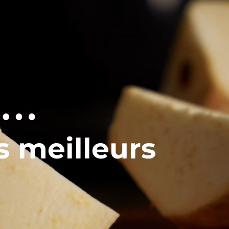
 …
s meilleurs