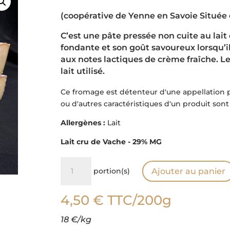
(coopérative de Yenne en Savoie
Située 
C’est une pâte pressée non cuite au lait 
fondante et son goût savoureux lorsqu’il 
aux notes lactiques de crème fraîche. Le 
lait utilisé.
Ce fromage est détenteur d'une appellation pro
ou d'autres caractéristiques d'un produit sont
Allergènes :
Lait
Lait cru de Vache - 29% MG
quantité
portion(s)
Ajouter au panier
de
Raclette
4,50
€
TTC
/200g
Nature
18 €/kg