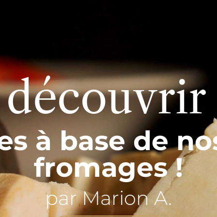
 découvrir
es à base de no
fromages !
par Marion A.