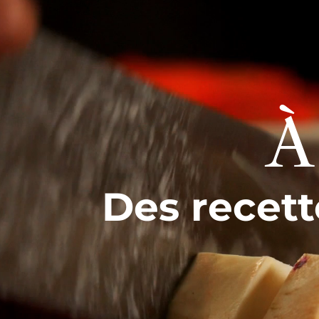
À
Des recett