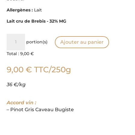
Allergènes :
Lait
Lait cru de Brebis - 32% MG
quantité
portion(s)
Ajouter au panier
de
Roquefort
Total :
9,00 €
Papillon
9,00
€
TTC
/250g
36 €/kg
Accord vin :
– Pinot Gris Caveau Bugiste