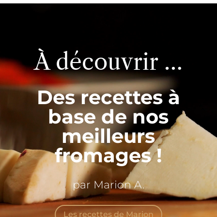
Lecteur
vidéo
À découvrir …
Des recettes à
base de nos
meilleurs
fromages !
par Marion A.
Les recettes de Marion