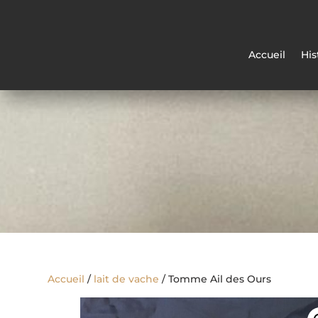
Accueil
His
Accueil
/
lait de vache
/ Tomme Ail des Ours