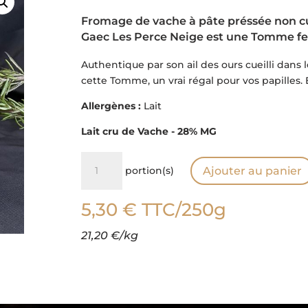
Fromage de vache à pâte préssée non cu
Gaec Les Perce Neige est une Tomme fe
Authentique par son ail des ours cueilli dans
cette Tomme, un vrai régal pour vos papilles. 
Allergènes :
Lait
Lait cru de Vache - 28% MG
quantité
portion(s)
Ajouter au panier
de
Tomme
5,30
€
TTC
/250g
Ail
des
21,20 €/kg
Ours