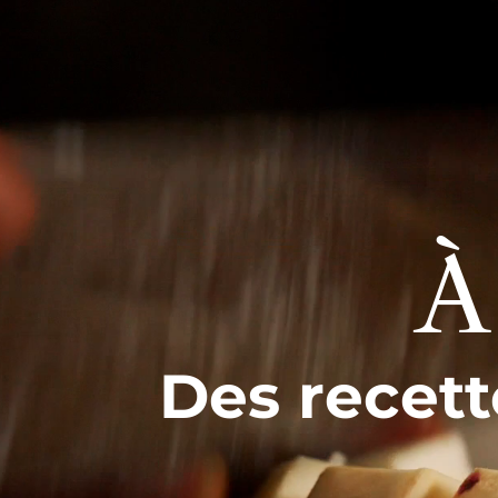
Lecteur
vidéo
À
Des recett