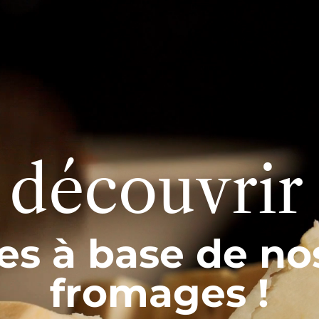
 découvrir
es à base de no
fromages !