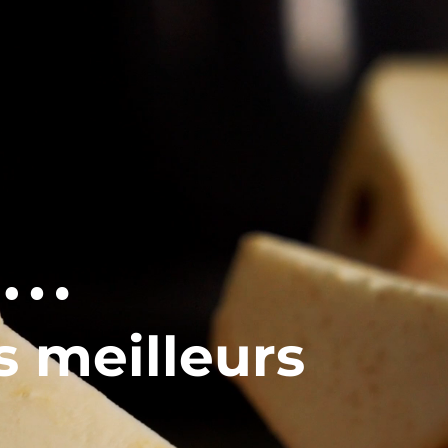
 …
s meilleurs