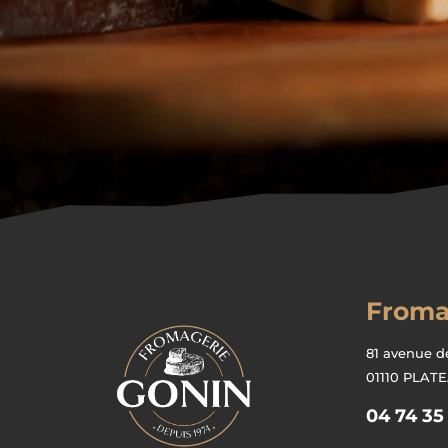
Froma
81 avenue d
01110 PLAT
04 74 35