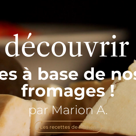
 découvrir
es à base de no
fromages !
par Marion A.
Les recettes de Marion