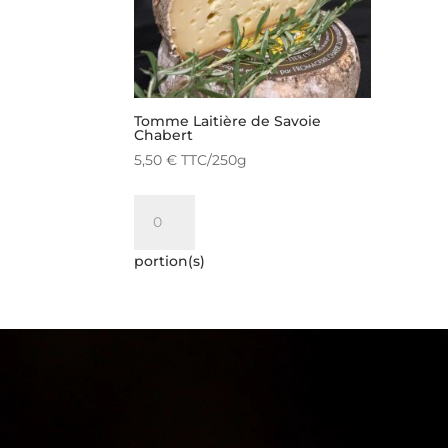
Tomme Laitière de Savoie
Chabert
5,50
€
TTC
/250g
quantité
de
Tomme
portion(s)
Laitière
de
Savoie
Lecteur
Chabert
vidéo