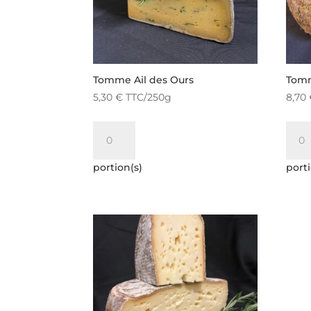
Tomme Ail des Ours
Tomm
5,30
€
TTC
/250g
8,70
quantité
quan
de
de
Tomme
Tom
portion(s)
porti
Ail
aux
des
fleur
Ours