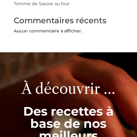
Tomme de Savoie au four
Commentaires récents
Aucun commentaire à afficher.
Lecteur
vidéo
À découvrir …
Des recettes à
base de nos
meilleurs