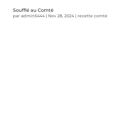
Soufflé au Comté
par
admin5444
|
Nov 28, 2024
|
recette comté
Idée recette
Soufflé au
Comté