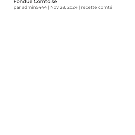
Fondue Comtoise
par
admin5444
|
Nov 28, 2024
|
recette comté
Idée recette
La fondue
Comtoise