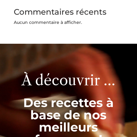
Commentaires récents
Aucun commentaire à afficher.
Lecteur
vidéo
À découvrir …
Des recettes à
base de nos
meilleurs