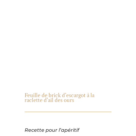
brick
d’escargot à
la raclette
d’ail des ours
Feuille de brick d’escargot à la
raclette d’ail des ours
Recette pour l’apéritif