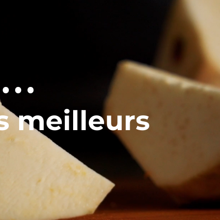
 …
s meilleurs