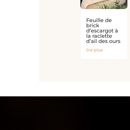
Feuille de
brick
d’escargot à
la raclette
d’ail des ours
lire plus
Lecteur
vidéo