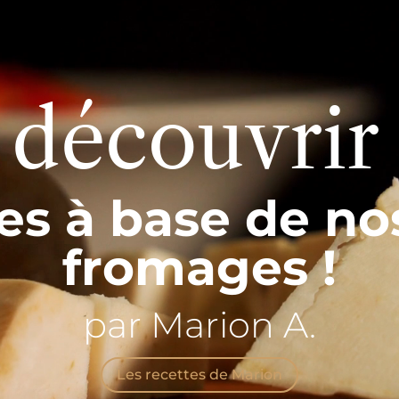
 découvrir
es à base de no
fromages !
par Marion A.
Les recettes de Marion