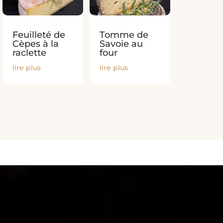
Feuilleté de
Tomme de
Cèpes à la
Savoie au
raclette
four
lire plus
lire plus