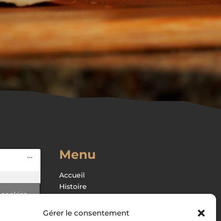
Menu
Accueil
Histoire
 cookies
Boutique
 contenu
Recettes
Gérer le consentement
Associations