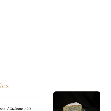
e recette
u Bleu de Gex
Gex
tes /
Cuisson :
20