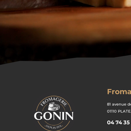
Froma
81 avenue d
01110 PLAT
04 74 35